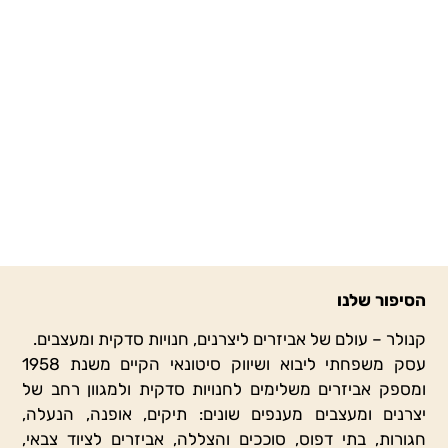
באתר שלנו תוכלו למצוא ליין מוצרים רחב עם פתרונות
ומענה לכל תחום וענף, אביזרים בגדלים ובצבעים שונים,
וממגוון חומרי גלם כולל – פליז, ברזל, אלומיניום, יציקות
מזג ופלסטיק.
בחנות שלנו, יש ללקוחות הזדמנות ליצור אינטראקציה
פיזית עם שלל האביזרים בחנות. הם נגישים לכל, וניתן
לגעת, לחוש ולהרגיש את סוג החומר, האיכות והצבעים של
כלל האלמנטים.
המכירה בסיטונאות ובהתאם לכמויות המינימום כרשום
באתר.
הסיפור שלנו
מוזמנים להגיע אלינו לרחוב הרצל 85 בתל אביב, או ליצור
קשר – טלפוני / באמצעות האתר, ולהיחשף לעולם שלם,
קנולר – עולם של אביזרים ליצרנים, חנויות סדקית ומעצבים.
מגוון וססגוני של אביזרים שיתאימו לכל תחום בו תתעסקו.
עסק משפחתי ליבוא ושיווק סיטונאי הקיים משנת 1958
ומספק אביזרים משלימים לחנויות סדקית ולמגוון רחב של
יצרנים ומעצבים מענפים שונים: תיקים, אופנה, הנעלה,
חגורות, בתי דפוס, סוככים והצללה, אביזרים לציוד צבאי,