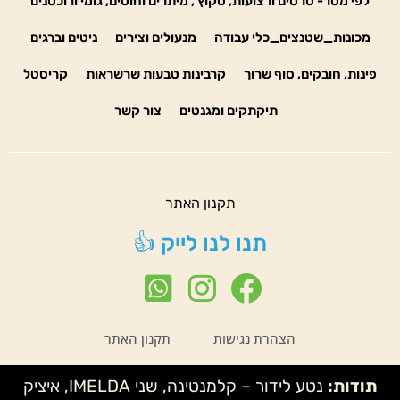
לפי מטר- סרטים ורצועות, סקוץ', מיתרים וחוטים, גומי ורוכסנים
מכונות_שטנצים_כלי עבודה
מנעולים וצירים
ניטים וברגים
פינות, חובקים, סוף שרוך
קרבינות טבעות שרשראות
קריסטל
תיקתקים ומגנטים
צור קשר
תקנון האתר
תנו לנו לייק 👍
הצהרת נגישות
תקנון האתר
תודות:
נטע לידור – קלמנטינה, שני IMELDA, איציק