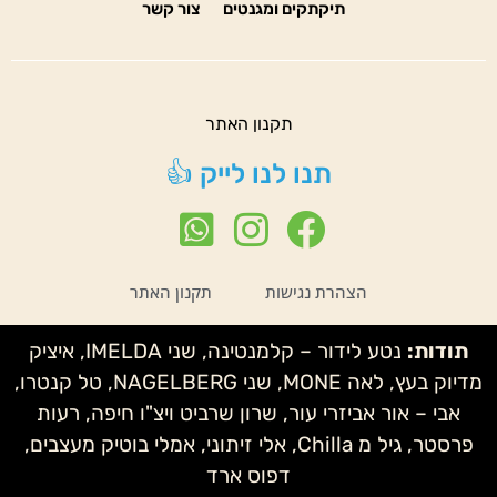
תיקתקים ומגנטים
צור קשר
תקנון האתר
תנו לנו לייק 👍
הצהרת נגישות
תקנון האתר
תודות:
נטע לידור – קלמנטינה, שני IMELDA, איציק
מדיוק בעץ, לאה MONE, שני NAGELBERG, טל קנטרו,
אבי – אור אביזרי עור, שרון שרביט ויצ"ו חיפה, רעות
פרסטר, גיל מ Chilla, אלי זיתוני, אמלי בוטיק מעצבים,
דפוס ארד