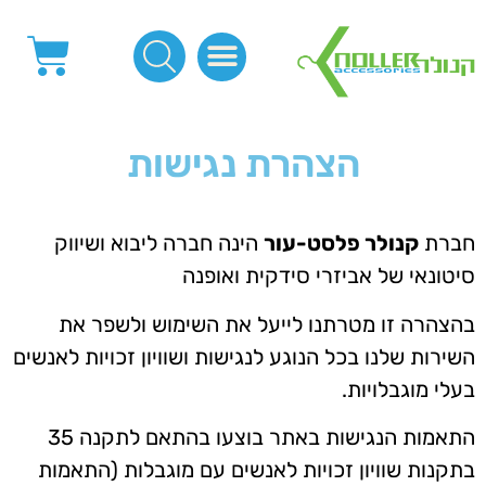
פינות, חובקים, סוף שרוך
כפתורים לציפוי, כפתורים וניטים לג'ינס
מכונות_שטנצים_כלי עבודה
אבזמים, קליפסים ומלבנים
לפי מטר- סרטים ורצועות, סקוץ', מיתרים וחוטים, גומי ורוכסנים
קרבינות טבעות שרשראות
ידיות, סוגרים, תחתיות ואביזרים לתיקים ומזוודות
הצהרת נגישות
חברת
קנולר פלסט-עור
הינה חברה ליבוא ושיווק
סיטונאי של אביזרי סידקית
ואופנה
בהצהרה זו מטרתנו לייעל את השימוש ולשפר את
השירות שלנו בכל הנוגע לנגישות ושוויון זכויות לאנשים
בעלי מוגבלויות.
התאמות הנגישות באתר בוצעו בהתאם לתקנה 35
בתקנות שוויון זכויות לאנשים עם מוגבלות (התאמות