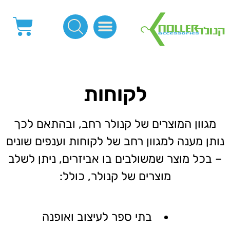
פינות, חובקים, סוף שרוך
כפתורים לציפוי, כפתורים וניטים לג'ינס
מכונות_שטנצים_כלי עבודה
אבזמים, קליפסים ומלבנים
לפי מטר- סרטים ורצועות, סקוץ', מיתרים וחוטים, גומי ורוכסנים
קרבינות טבעות שרשראות
ידיות, סוגרים, תחתיות ואביזרים לתיקים ומזוודות
לקוחות
מגוון המוצרים של קנולר רחב, ובהתאם לכך
נותן מענה למגוון רחב של לקוחות וענפים שונים
– בכל מוצר שמשולבים בו אביזרים, ניתן לשלב
מוצרים של קנולר, כולל:
בתי ספר לעיצוב ואופנה