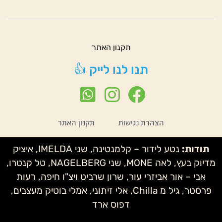
תקנון האתר
תנו לנו לייק 👍
הצהרת נגישות
תקנון האתר
תודות:
נטע לידור – קלמנטינה, שני IMELDA, איציק
מדיוק בעץ, לאה MONE, שני NAGELBERG, טל קנטרו,
אבי – אור אביזרי עור, שרון שרביט ויצ"ו חיפה, רעות
פרסטר, גיל מ Chilla, אלי זיתוני, אמלי בוטיק מעצבים,
דפוס ארד