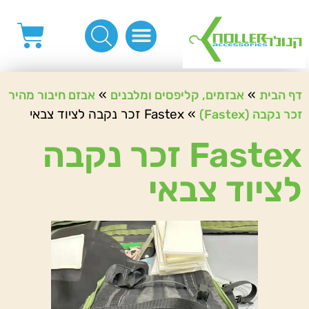
פינות, חובקים, סוף שרוך
כפתורים לציפוי, כפתורים וניטים לג'ינס
מכונות_שטנצים_כלי עבודה
אבזמים, קליפסים ומלבנים
לפי מטר- סרטים ורצועות, סקוץ', מיתרים וחוטים, גומי ורוכסנים
קרבינות טבעות שרשראות
ידיות, סוגרים, תחתיות ואביזרים לתיקים ומזוודות
»
»
דף הבית
אבזמים, קליפסים ומלבנים
אבזם חיבור מהיר
»
Fastex זכר נקבה לציוד צבאי
זכר נקבה (Fastex)
Fastex זכר נקבה
לציוד צבאי