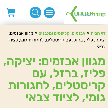
פינות, חובקים, סוף שרוך
כפתורים לציפוי, כפתורים וניטים לג'ינס
מכונות_שטנצים_כלי עבודה
אבזמים, קליפסים ומלבנים
לפי מטר- סרטים ורצועות, סקוץ', מיתרים וחוטים, גומי ורוכסנים
קרבינות טבעות שרשראות
ידיות, סוגרים, תחתיות ואביזרים לתיקים ומזוודות
»
»
מגוון אבזמים:
דף הבית
אבזמים, קליפסים ומלבנים
יציקה, פליז, ברזל, עם קריסטלים, לחגורות גומי, לציוד
צבאי
מגוון אבזמים: יציקה,
פליז, ברזל, עם
קריסטלים, לחגורות
גומי, לציוד צבאי