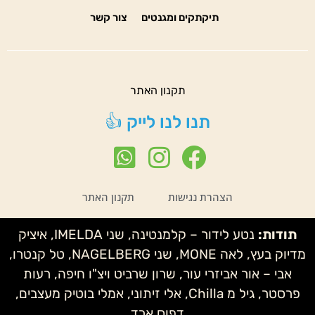
תיקתקים ומגנטים
צור קשר
תקנון האתר
תנו לנו לייק 👍
הצהרת נגישות
תקנון האתר
תודות:
נטע לידור – קלמנטינה, שני IMELDA, איציק
מדיוק בעץ, לאה MONE, שני NAGELBERG, טל קנטרו,
אבי – אור אביזרי עור, שרון שרביט ויצ"ו חיפה, רעות
פרסטר, גיל מ Chilla, אלי זיתוני, אמלי בוטיק מעצבים,
דפוס ארד