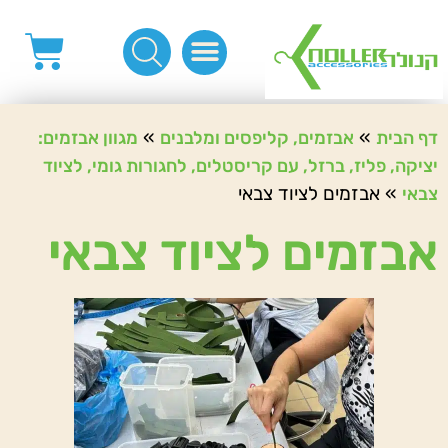
פינות, חובקים, סוף שרוך
כפתורים לציפוי, כפתורים וניטים לג'ינס
מכונות_שטנצים_כלי עבודה
אבזמים, קליפסים ומלבנים
לפי מטר- סרטים ורצועות, סקוץ', מיתרים וחוטים, גומי ורוכסנים
קרבינות טבעות שרשראות
ידיות, סוגרים, תחתיות ואביזרים לתיקים ומזוודות
»
»
דף הבית
אבזמים, קליפסים ומלבנים
מגוון אבזמים:
יציקה, פליז, ברזל, עם קריסטלים, לחגורות גומי, לציוד
»
אבזמים לציוד צבאי
צבאי
אבזמים לציוד צבאי