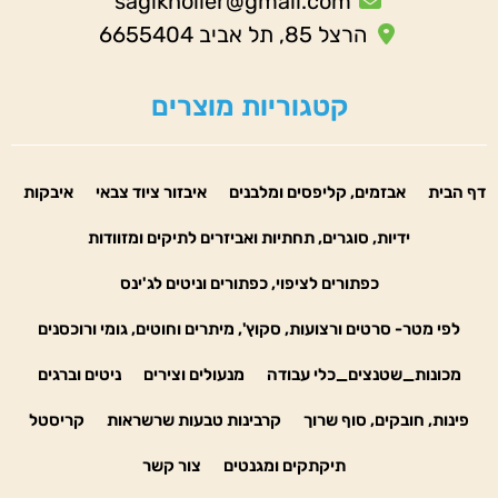
sagiknoller@gmail.com
הרצל 85, תל אביב 6655404
קטגוריות מוצרים
דף הבית
אבזמים, קליפסים ומלבנים
איבזור ציוד צבאי
איבקות
ידיות, סוגרים, תחתיות ואביזרים לתיקים ומזוודות
כפתורים לציפוי, כפתורים וניטים לג'ינס
לפי מטר- סרטים ורצועות, סקוץ', מיתרים וחוטים, גומי ורוכסנים
מכונות_שטנצים_כלי עבודה
מנעולים וצירים
ניטים וברגים
פינות, חובקים, סוף שרוך
קרבינות טבעות שרשראות
קריסטל
תיקתקים ומגנטים
צור קשר