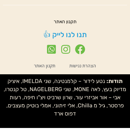
תקנון האתר
תנו לנו לייק 👍
הצהרת נגישות
תקנון האתר
תודות:
נטע לידור – קלמנטינה, שני IMELDA, איציק
מדיוק בעץ, לאה MONE, שני NAGELBERG, טל קנטרו,
אבי – אור אביזרי עור, שרון שרביט ויצ"ו חיפה, רעות
פרסטר, גיל מ Chilla, אלי זיתוני, אמלי בוטיק מעצבים,
דפוס ארד