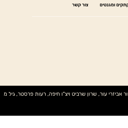
תקים ומגנטים
צור קשר
ק מדיוק בעץ, לאה MONE, שני NAGELBERG, טל קנטרו, אבי – אור אביזרי עור, שרון שרביט ויצ"ו חיפה, רעות פרסטר, גיל מ