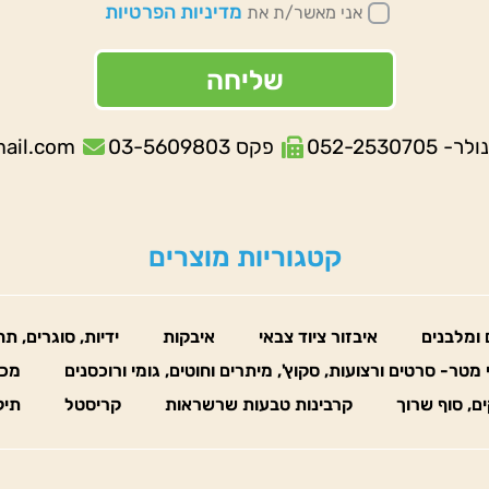
מדיניות הפרטיות
אני מאשר/ת את
שליחה
052-253070
פקס 03-5609803
mail.com
קטגוריות מוצרים
 ומלבנים
איבזור ציוד צבאי
איבקות
ידיות, סוגרים, ת
 מטר- סרטים ורצועות, סקוץ', מיתרים וחוטים, גומי ורוכסנים
מכו
ים, סוף שרוך
קרבינות טבעות שרשראות
קריסטל
תיק