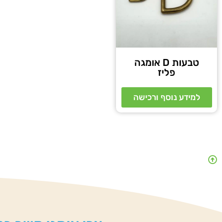
טבעות D אומגה
פליז
למידע נוסף ורכישה