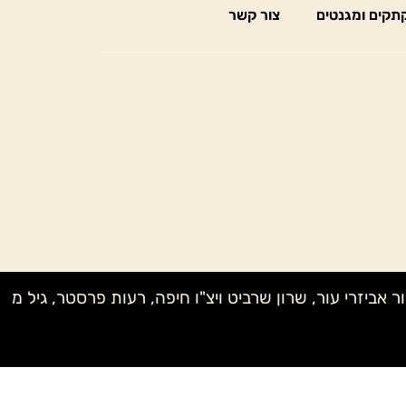
תקים ומגנטים
צור קשר
ק מדיוק בעץ, לאה MONE, שני NAGELBERG, טל קנטרו, אבי – אור אביזרי עור, שרון שרביט ויצ"ו חיפה, רעות פרסטר, גיל מ