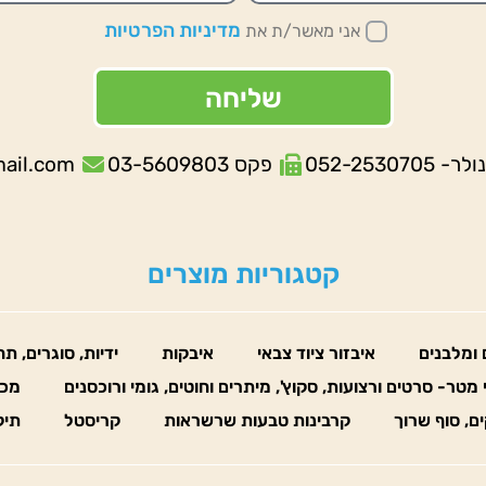
מדיניות הפרטיות
אני מאשר/ת את
שליחה
052-253070
פקס 03-5609803
mail.com
קטגוריות מוצרים
 ומלבנים
איבזור ציוד צבאי
איבקות
ידיות, סוגרים, ת
 מטר- סרטים ורצועות, סקוץ', מיתרים וחוטים, גומי ורוכסנים
מכו
ים, סוף שרוך
קרבינות טבעות שרשראות
קריסטל
תיק