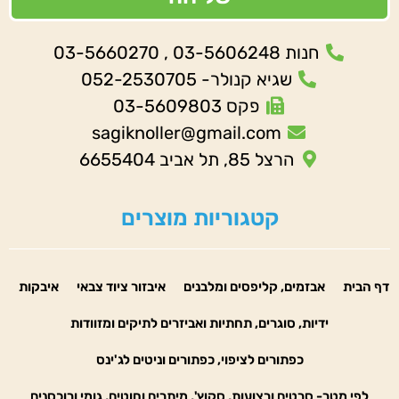
חנות 03-5606248 , 03-5660270
שגיא קנולר- 052-2530705
פקס 03-5609803
sagiknoller@gmail.com
הרצל 85, תל אביב 6655404
קטגוריות מוצרים
דף הבית
אבזמים, קליפסים ומלבנים
איבזור ציוד צבאי
איבקות
ידיות, סוגרים, תחתיות ואביזרים לתיקים ומזוודות
כפתורים לציפוי, כפתורים וניטים לג'ינס
לפי מטר- סרטים ורצועות, סקוץ', מיתרים וחוטים, גומי ורוכסנים