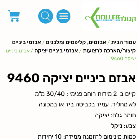
פינות, חובקים, סוף שרוך
כפתורים לציפוי, כפתורים וניטים לג'ינס
מכונות_שטנצים_כלי עבודה
אבזמים, קליפסים ומלבנים
לפי מטר- סרטים ורצועות, סקוץ', מיתרים וחוטים, גומי ורוכסנים
קרבינות טבעות שרשראות
ידיות, סוגרים, תחתיות ואביזרים לתיקים ומזוודות
עמוד הבית
אבזמים, קליפסים ומלבנים
אבזמי ביניים
/
/
קיצור/הארכה לרצועות
אבזמי ביניים יציקה
/
/ אבזם ביניים
יציקה 9460
אבזם ביניים יציקה 9460
קיים ב-2 מידות רוחב פנימי : 30/40 מ"מ
לא מחליד, עמיד בכביסה ביד או במכונה
חומר גלם: יציקה
צבע: ניקל
כמות מינימום להזמנה ממידה: 10 יחידות