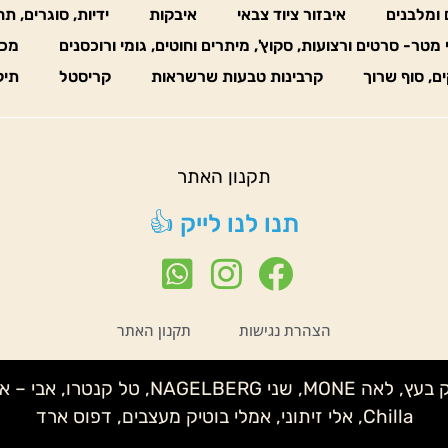
 ומלבנים
איבזור ציוד צבאי
איבקות
ידיות, סוגרים, ת
 מטר- סרטים ורצועות, סקוץ', מיתרים וחוטים, גומי ורוכסנים
מכו
ים, סוף שרוך
קרבינות טבעות שרשראות
קריסטל
תיק
תקנון האתר
תנו לנו לייק 👍
הצהרת נגישות
תקנון האתר
נטע לידור – קלמנטינה, שני IMELDA, איצי
Chilla, אלי זיתוני, אמלי בוטיק מעצבים, דפוס ארד