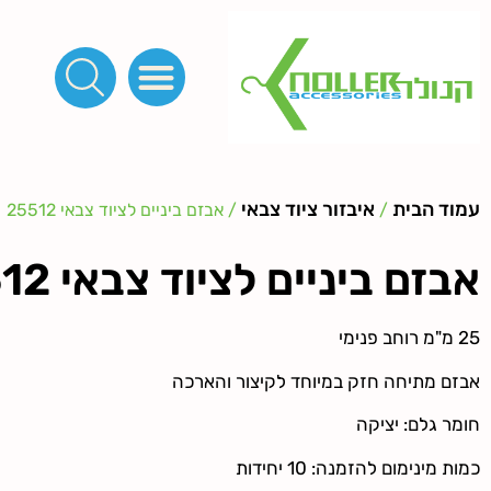
פינות, חובקים, סוף שרוך
כפתורים לציפוי, כפתורים וניטים לג'ינס
מכונות_שטנצים_כלי עבודה
אבזמים, קליפסים ומלבנים
לפי מטר- סרטים ורצועות, סקוץ', מיתרים וחוטים, גומי ורוכסנים
קרבינות טבעות שרשראות
ידיות, סוגרים, תחתיות ואביזרים לתיקים ומזוודות
עמוד הבית
איבזור ציוד צבאי
/
/ אבזם ביניים לציוד צבאי 25512
אבזם ביניים לציוד צבאי 25512
25 מ"מ רוחב פנימי
אבזם מתיחה חזק במיוחד לקיצור והארכה
חומר גלם: יציקה
כמות מינימום להזמנה: 10 יחידות