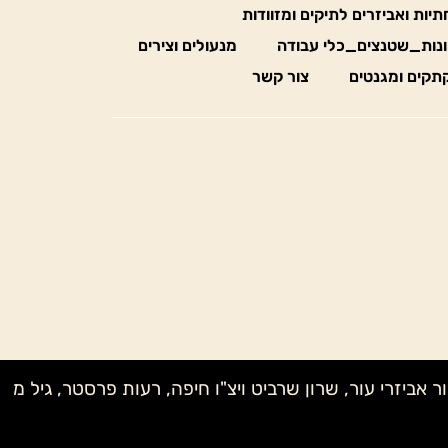
חתיות ואביזרים לתיקים ומזוודות
נות_שטנצים_כלי עבודה
מנעולים וצירים
תקים ומגנטים
צור קשר
ק מדיוק בעץ, לאה MONE, שני NAGELBERG, טל קנטרו, אבי – אור אביזרי עור, שרון שרביט ויצ"ו חיפה, רעות פרסטר, גיל מ