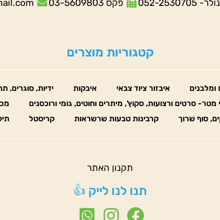
052-253070
פקס 03-5609803
mail.com
קטגוריות מוצרים
 ומלבנים
איבזור ציוד צבאי
איבקות
ידיות, סוגרים, ת
 מטר- סרטים ורצועות, סקוץ', מיתרים וחוטים, גומי ורוכסנים
מכו
ים, סוף שרוך
קרבינות טבעות שרשראות
קריסטל
תיק
תקנון האתר
תנו לנו לייק 👍