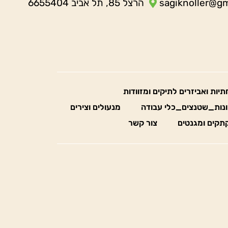
sagiknoller@g
הרצל 85, תל אביב 6655404
חתיות ואביזרים לתיקים ומזוודות
נות_שטנצים_כלי עבודה
מנעולים וצירים
תקים ומגנטים
צור קשר