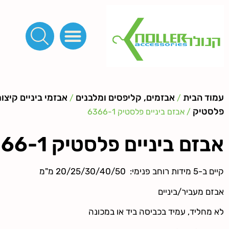
פינות, חובקים, סוף שרוך
כפתורים לציפוי, כפתורים וניטים לג'ינס
מכונות_שטנצים_כלי עבודה
אבזמים, קליפסים ומלבנים
לפי מטר- סרטים ורצועות, סקוץ', מיתרים וחוטים, גומי ורוכסנים
קרבינות טבעות שרשראות
ידיות, סוגרים, תחתיות ואביזרים לתיקים ומזוודות
עמוד הבית
אבזמים, קליפסים ומלבנים
אבזמי ביניים קיצ
/
/
פלסטיק
/ אבזם ביניים פלסטיק 6366-1
אבזם ביניים פלסטיק 6366-1
קיים ב-5 מידות רוחב פנימי: 20/25/30/40/50 מ"מ
אבזם מעביר/ביניים
לא מחליד, עמיד בכביסה ביד או במכונה