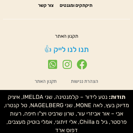
תיקתקים ומגנטים
צור קשר
תקנון האתר
תנו לנו לייק 👍
הצהרת נגישות
תקנון האתר
תודות:
נטע לידור – קלמנטינה, שני IMELDA, איציק
מדיוק בעץ, לאה MONE, שני NAGELBERG, טל קנטרו,
אבי – אור אביזרי עור, שרון שרביט ויצ"ו חיפה, רעות
פרסטר, גיל מ Chilla, אלי זיתוני, אמלי בוטיק מעצבים,
דפוס ארד