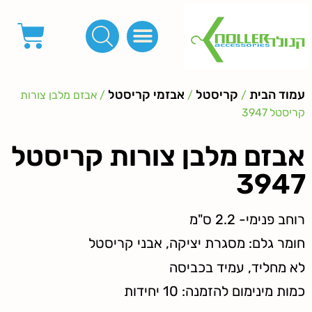
פינות, חובקים, סוף שרוך
כפתורים לציפוי, כפתורים וניטים לג'ינס
מכונות_שטנצים_כלי עבודה
אבזמים, קליפסים ומלבנים
לפי מטר- סרטים ורצועות, סקוץ', מיתרים וחוטים, גומי ורוכסנים
קרבינות טבעות שרשראות
ידיות, סוגרים, תחתיות ואביזרים לתיקים ומזוודות
עמוד הבית
קריסטל
אבזמי קריסטל
/
/
/ אבזם מלבן צורות
קריסטל 3947
אבזם מלבן צורות קריסטל
3947
רוחב פנימי- 2.2 ס"מ
חומר גלם: מסגרת יציקה, אבני קריסטל
לא מחליד, עמיד בכביסה
כמות מינימום להזמנה: 10 יחידות