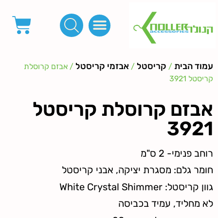
פינות, חובקים, סוף שרוך
כפתורים לציפוי, כפתורים וניטים לג'ינס
מכונות_שטנצים_כלי עבודה
אבזמים, קליפסים ומלבנים
לפי מטר- סרטים ורצועות, סקוץ', מיתרים וחוטים, גומי ורוכסנים
קרבינות טבעות שרשראות
ידיות, סוגרים, תחתיות ואביזרים לתיקים ומזוודות
עמוד הבית
קריסטל
אבזמי קריסטל
/
/
/ אבזם קרוסלת
קריסטל 3921
אבזם קרוסלת קריסטל
3921
רוחב פנימי- 2 ס"מ
חומר גלם: מסגרת יציקה, אבני קריסטל
גוון קריסטל: White Crystal Shimmer
לא מחליד, עמיד בכביסה