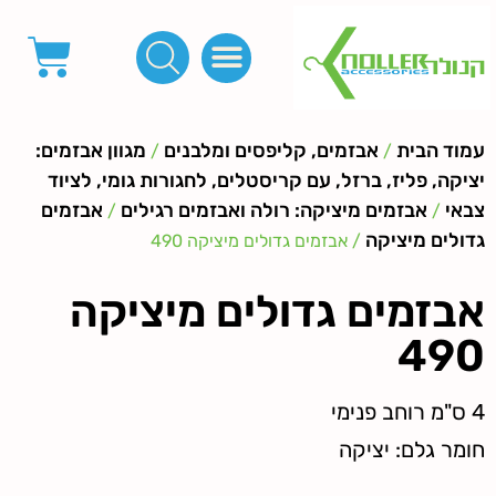
פינות, חובקים, סוף שרוך
כפתורים לציפוי, כפתורים וניטים לג'ינס
מכונות_שטנצים_כלי עבודה
אבזמים, קליפסים ומלבנים
לפי מטר- סרטים ורצועות, סקוץ', מיתרים וחוטים, גומי ורוכסנים
קרבינות טבעות שרשראות
ידיות, סוגרים, תחתיות ואביזרים לתיקים ומזוודות
עמוד הבית
אבזמים, קליפסים ומלבנים
מגוון אבזמים:
/
/
יציקה, פליז, ברזל, עם קריסטלים, לחגורות גומי, לציוד
צבאי
אבזמים מיציקה: רולה ואבזמים רגילים
אבזמים
/
/
גדולים מיציקה
/ אבזמים גדולים מיציקה 490
אבזמים גדולים מיציקה
490
4 ס"מ רוחב פנימי
חומר גלם: יציקה