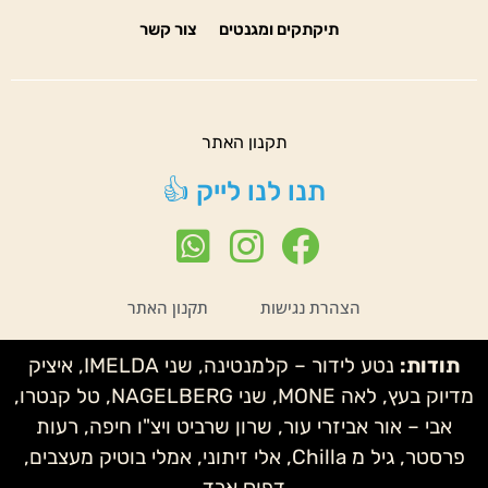
תיקתקים ומגנטים
צור קשר
תקנון האתר
תנו לנו לייק 👍
הצהרת נגישות
תקנון האתר
תודות:
נטע לידור – קלמנטינה, שני IMELDA, איציק
מדיוק בעץ, לאה MONE, שני NAGELBERG, טל קנטרו,
אבי – אור אביזרי עור, שרון שרביט ויצ"ו חיפה, רעות
פרסטר, גיל מ Chilla, אלי זיתוני, אמלי בוטיק מעצבים,
דפוס ארד