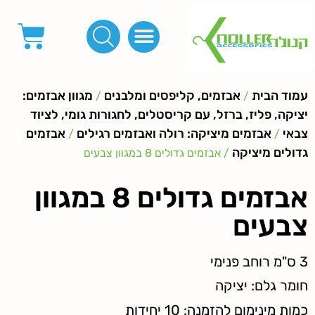
פינות, חובקים, סוף שרוך
כפתורים לציפוי, כפתורים וניטים לג'ינס
מכונות_שטנצים_כלי עבודה
אבזמים, קליפסים ומלבנים
לפי מטר- סרטים ורצועות, סקוץ', מיתרים וחוטים, גומי ורוכסנים
קרבינות טבעות שרשראות
ידיות, סוגרים, תחתיות ואביזרים לתיקים ומזוודות
עמוד הבית
אבזמים, קליפסים ומלבנים
מגוון אבזמים:
/
/
יציקה, פליז, ברזל, עם קריסטלים, לחגורות גומי, לציוד
צבאי
אבזמים מיציקה: רולה ואבזמים רגילים
אבזמים
/
/
גדולים מיציקה
/ אבזמים גדולים 8 במגוון צבעים
אבזמים גדולים 8 במגוון
צבעים
3 ס"מ רוחב פנימי
חומר גלם: יציקה
כמות מינימום להזמנה: 10 יחידות