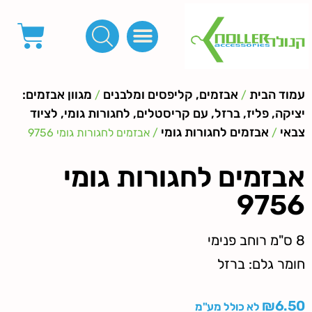
פינות, חובקים, סוף שרוך
כפתורים לציפוי, כפתורים וניטים לג'ינס
מכונות_שטנצים_כלי עבודה
אבזמים, קליפסים ומלבנים
לפי מטר- סרטים ורצועות, סקוץ', מיתרים וחוטים, גומי ורוכסנים
קרבינות טבעות שרשראות
ידיות, סוגרים, תחתיות ואביזרים לתיקים ומזוודות
עמוד הבית
אבזמים, קליפסים ומלבנים
מגוון אבזמים:
/
/
יציקה, פליז, ברזל, עם קריסטלים, לחגורות גומי, לציוד
צבאי
אבזמים לחגורות גומי
/
/ אבזמים לחגורות גומי 9756
אבזמים לחגורות גומי
9756
8 ס"מ רוחב פנימי
חומר גלם: ברזל
₪
6.50
לא כולל מע"מ