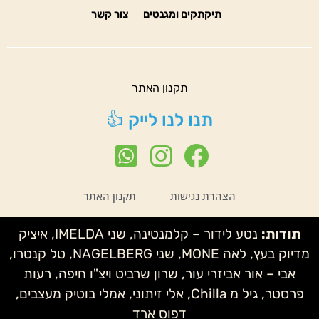
תיקתקים ומגנטים
צור קשר
תקנון האתר
תנו לנו לייק 👍
הצהרת נגישות
תקנון האתר
תודות:
נטע לידור – קלמנטינה, שני IMELDA, איציק
מדיוק בעץ, לאה MONE, שני NAGELBERG, טל קנטרו,
אבי – אור אביזרי עור, שרון שרביט ויצ"ו חיפה, רעות
פרסטר, גיל מ Chilla, אלי זיתוני, אמלי בוטיק מעצבים,
דפוס ארד