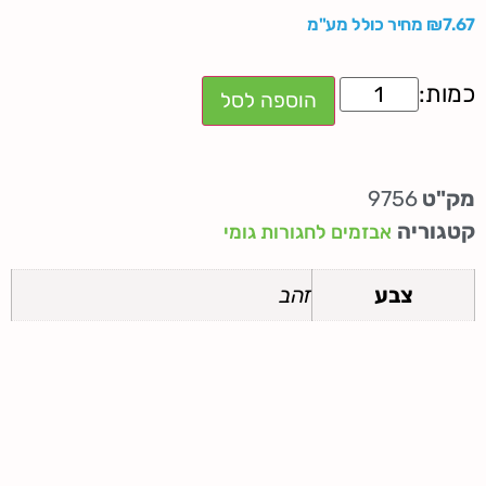
7.67
₪
מחיר כולל מע"מ
הוספה לסל
מק"ט
9756
קטגוריה
אבזמים לחגורות גומי
צבע
זהב