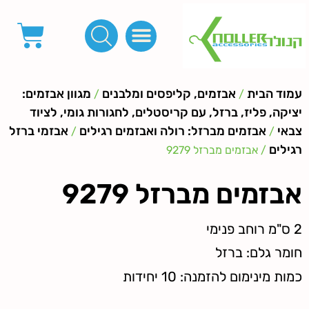
פינות, חובקים, סוף שרוך
כפתורים לציפוי, כפתורים וניטים לג'ינס
מכונות_שטנצים_כלי עבודה
אבזמים, קליפסים ומלבנים
לפי מטר- סרטים ורצועות, סקוץ', מיתרים וחוטים, גומי ורוכסנים
קרבינות טבעות שרשראות
ידיות, סוגרים, תחתיות ואביזרים לתיקים ומזוודות
עמוד הבית
אבזמים, קליפסים ומלבנים
מגוון אבזמים:
/
/
יציקה, פליז, ברזל, עם קריסטלים, לחגורות גומי, לציוד
צבאי
אבזמים מברזל: רולה ואבזמים רגילים
אבזמי ברזל
/
/
רגילים
/ אבזמים מברזל 9279
אבזמים מברזל 9279
2 ס"מ רוחב פנימי
חומר גלם: ברזל
כמות מינימום להזמנה: 10 יחידות