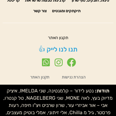
פינות, חובקים, סוף שרוך
קרבינות טבעות שרשראות
קריסטל
תיקתקים ומגנטים
צור קשר
תקנון האתר
תנו לנו לייק 👍
הצהרת נגישות
תקנון האתר
תודות:
נטע לידור – קלמנטינה, שני IMELDA, איציק
מדיוק בעץ, לאה MONE, שני NAGELBERG, טל קנטרו,
אבי – אור אביזרי עור, שרון שרביט ויצ"ו חיפה, רעות
פרסטר, גיל מ Chilla, אלי זיתוני, אמלי בוטיק מעצבים,