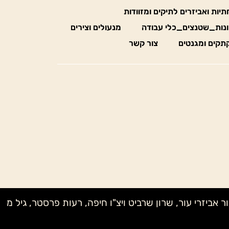
חתיות ואביזרים לתיקים ומזוודות
נות_שטנצים_כלי עבודה
מנעולים וצירים
תקים ומגנטים
צור קשר
ק מדיוק בעץ, לאה MONE, שני NAGELBERG, טל קנטרו, אבי – אור אביזרי עור, שרון שרביט ויצ"ו חיפה, רעות פרסטר, גיל מ