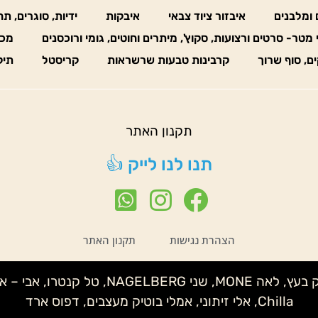
 ומלבנים
איבזור ציוד צבאי
איבקות
ידיות, סוגרים, ת
 מטר- סרטים ורצועות, סקוץ', מיתרים וחוטים, גומי ורוכסנים
מכו
ים, סוף שרוך
קרבינות טבעות שרשראות
קריסטל
תיק
תקנון האתר
תנו לנו לייק 👍
הצהרת נגישות
תקנון האתר
נטע לידור – קלמנטינה, שני IMELDA, איצי
Chilla, אלי זיתוני, אמלי בוטיק מעצבים, דפוס ארד