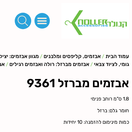
פינות, חובקים, סוף שרוך
כפתורים לציפוי, כפתורים וניטים לג'ינס
מכונות_שטנצים_כלי עבודה
אבזמים, קליפסים ומלבנים
לפי מטר- סרטים ורצועות, סקוץ', מיתרים וחוטים, גומי ורוכסנים
קרבינות טבעות שרשראות
ידיות, סוגרים, תחתיות ואביזרים לתיקים ומזוודות
עמוד הבית
אבזמים, קליפסים ומלבנים
מגוון אבזמים: יצי
/
/
גומי, לציוד צבאי
אבזמים מברזל: רולה ואבזמים רגילים
אב
/
/
אבזמים מברזל 9361
1.8 ס"מ רוחב פנימי
חומר גלם: ברזל
כמות מינימום להזמנה: 10 יחידות