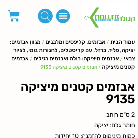
פינות, חובקים, סוף שרוך
כפתורים לציפוי, כפתורים וניטים לג'ינס
מכונות_שטנצים_כלי עבודה
אבזמים, קליפסים ומלבנים
לפי מטר- סרטים ורצועות, סקוץ', מיתרים וחוטים, גומי ורוכסנים
קרבינות טבעות שרשראות
ידיות, סוגרים, תחתיות ואביזרים לתיקים ומזוודות
עמוד הבית
אבזמים, קליפסים ומלבנים
מגוון אבזמים:
/
/
יציקה, פליז, ברזל, עם קריסטלים, לחגורות גומי, לציוד
צבאי
אבזמים מיציקה: רולה ואבזמים רגילים
אבזמים
/
/
קטנים מיציקה
/ אבזמים קטנים מיציקה 9135
אבזמים קטנים מיציקה
9135
2 ס"מ רוחב
חומר גלם: יציקה
כמות מינימום להזמנה: 10 יחידות