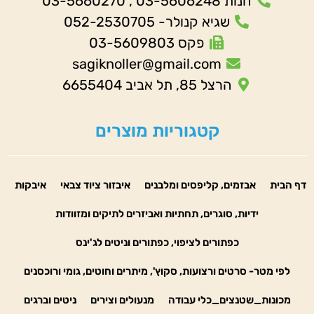
חנות 03-5606248 , 03-5660270
שגיא קנולר- 052-2530705
פקס 03-5609803
sagiknoller@gmail.com
הרצל 85, תל אביב 6655404
קטגוריות מוצרים
דף הבית
אבזמים, קליפסים ומלבנים
איבזור ציוד צבאי
איבקות
ידיות, סוגרים, תחתיות ואביזרים לתיקים ומזוודות
כפתורים לציפוי, כפתורים וניטים לג'ינס
לפי מטר- סרטים ורצועות, סקוץ', מיתרים וחוטים, גומי ורוכסנים
מכונות_שטנצים_כלי עבודה
מנעולים וצירים
ניטים וברגים