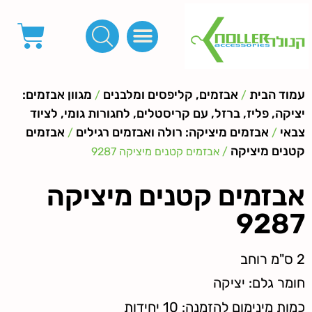
פינות, חובקים, סוף שרוך
כפתורים לציפוי, כפתורים וניטים לג'ינס
מכונות_שטנצים_כלי עבודה
אבזמים, קליפסים ומלבנים
לפי מטר- סרטים ורצועות, סקוץ', מיתרים וחוטים, גומי ורוכסנים
קרבינות טבעות שרשראות
ידיות, סוגרים, תחתיות ואביזרים לתיקים ומזוודות
עמוד הבית
אבזמים, קליפסים ומלבנים
מגוון אבזמים:
/
/
יציקה, פליז, ברזל, עם קריסטלים, לחגורות גומי, לציוד
צבאי
אבזמים מיציקה: רולה ואבזמים רגילים
אבזמים
/
/
קטנים מיציקה
/ אבזמים קטנים מיציקה 9287
אבזמים קטנים מיציקה
9287
2 ס"מ רוחב
חומר גלם: יציקה
כמות מינימום להזמנה: 10 יחידות