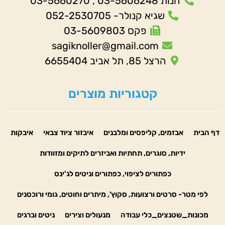
חנות 03-5606248 , 03-5660270
שגיא קנולר- 052-2530705
פקס 03-5609803
sagiknoller@gmail.com
הרצל 85, תל אביב 6655404
קטגוריות מוצרים
דף הבית
אבזמים, קליפסים ומלבנים
איבזור ציוד צבאי
איבקות
ידיות, סוגרים, תחתיות ואביזרים לתיקים ומזוודות
כפתורים לציפוי, כפתורים וניטים לג'ינס
לפי מטר- סרטים ורצועות, סקוץ', מיתרים וחוטים, גומי ורוכסנים
מכונות_שטנצים_כלי עבודה
מנעולים וצירים
ניטים וברגים