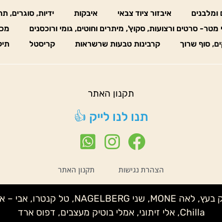
 ומלבנים
איבזור ציוד צבאי
איבקות
ידיות, סוגרים, ת
 מטר- סרטים ורצועות, סקוץ', מיתרים וחוטים, גומי ורוכסנים
מכו
ים, סוף שרוך
קרבינות טבעות שרשראות
קריסטל
תיק
תקנון האתר
תנו לנו לייק 👍
הצהרת נגישות
תקנון האתר
נטע לידור – קלמנטינה, שני IMELDA, איצי
Chilla, אלי זיתוני, אמלי בוטיק מעצבים, דפוס ארד