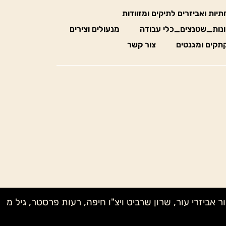
חתיות ואביזרים לתיקים ומזוודות
נות_שטנצים_כלי עבודה
מנעולים וצירים
תקים ומגנטים
צור קשר
ק מדיוק בעץ, לאה MONE, שני NAGELBERG, טל קנטרו, אבי – אור אביזרי עור, שרון שרביט ויצ"ו חיפה, רעות פרסטר, גיל מ