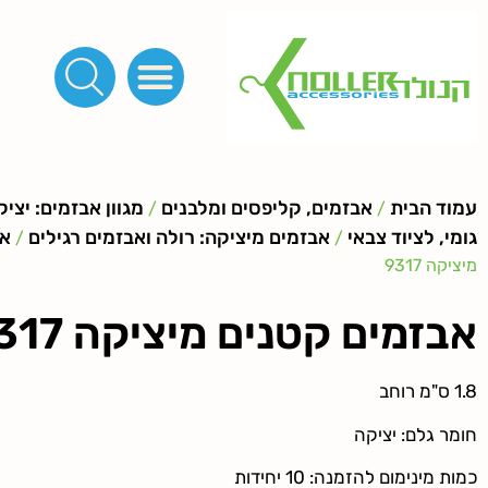
פינות, חובקים, סוף שרוך
כפתורים לציפוי, כפתורים וניטים לג'ינס
מכונות_שטנצים_כלי עבודה
אבזמים, קליפסים ומלבנים
לפי מטר- סרטים ורצועות, סקוץ', מיתרים וחוטים, גומי ורוכסנים
קרבינות טבעות שרשראות
ידיות, סוגרים, תחתיות ואביזרים לתיקים ומזוודות
עמוד הבית
אבזמים, קליפסים ומלבנים
מגוון אבזמים: יצי
/
/
גומי, לציוד צבאי
אבזמים מיציקה: רולה ואבזמים רגילים
אב
/
/
מיציקה 9317
אבזמים קטנים מיציקה 9317
1.8 ס"מ רוחב
חומר גלם: יציקה
כמות מינימום להזמנה: 10 יחידות