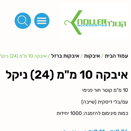
פינות, חובקים, סוף שרוך
כפתורים לציפוי, כפתורים וניטים לג'ינס
מכונות_שטנצים_כלי עבודה
אבזמים, קליפסים ומלבנים
לפי מטר- סרטים ורצועות, סקוץ', מיתרים וחוטים, גומי ורוכסנים
קרבינות טבעות שרשראות
ידיות, סוגרים, תחתיות ואביזרים לתיקים ומזוודות
עמוד הבית
איבקות
איבקות ברזל
/
/
/ איבקה 10 מ"מ (24) ניקל
איבקה 10 מ"מ (24) ניקל
10 מ"מ קוטר חור פנימי
עם/בלי דיסקית (שייבה)
כמות מינימום להזמנה: 1000 יחידות