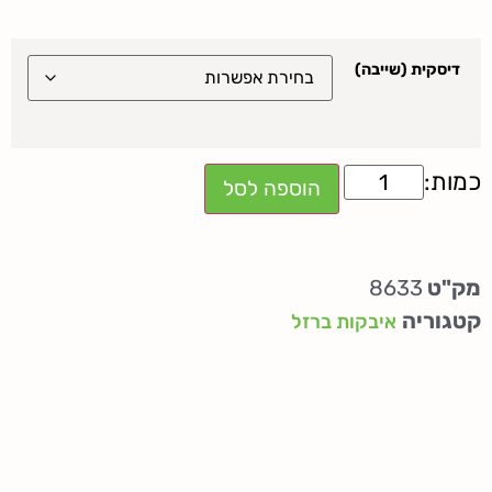
דיסקית (שייבה)
הוספה לסל
מק"ט
8633
קטגוריה
איבקות ברזל