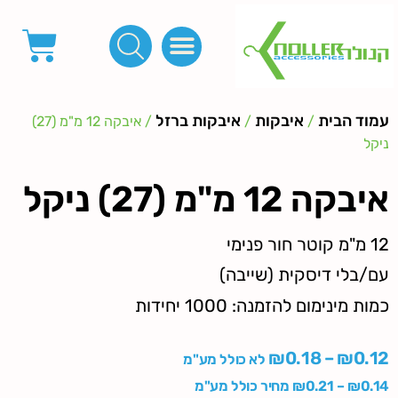
פינות, חובקים, סוף שרוך
כפתורים לציפוי, כפתורים וניטים לג'ינס
מכונות_שטנצים_כלי עבודה
אבזמים, קליפסים ומלבנים
לפי מטר- סרטים ורצועות, סקוץ', מיתרים וחוטים, גומי ורוכסנים
קרבינות טבעות שרשראות
ידיות, סוגרים, תחתיות ואביזרים לתיקים ומזוודות
עמוד הבית
איבקות
איבקות ברזל
/
/
/ איבקה 12 מ"מ (27)
ניקל
איבקה 12 מ"מ (27) ניקל
12 מ"מ קוטר חור פנימי
עם/בלי דיסקית (שייבה)
כמות מינימום להזמנה: 1000 יחידות
₪
0.18
–
₪
0.12
לא כולל מע"מ
0.14
₪
–
0.21
₪
מחיר כולל מע"מ