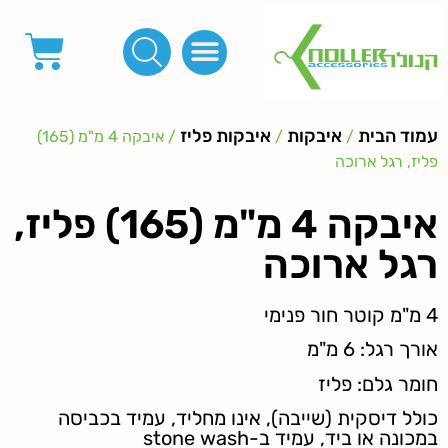
פינות, חובקים, סוף שרוך
כפתורים לציפוי, כפתורים וניטים לג'ינס
מכונות_שטנצים_כלי עבודה
אבזמים, קליפסים ומלבנים
לפי מטר- סרטים ורצועות, סקוץ', מיתרים וחוטים, גומי ורוכסנים
קרבינות טבעות שרשראות
ידיות, סוגרים, תחתיות ואביזרים לתיקים ומזוודות
עמוד הבית
איבקות
איבקות פליז
/
/
/ איבקה 4 מ"מ (165)
פליז, רגל ארוכה
איבקה 4 מ"מ (165) פליז,
רגל ארוכה
4 מ"מ קוטר חור פנימי
אורך רגל: 6 מ"מ
חומר גלם: פליז
כולל דיסקית (שייבה), אינו מחליד, עמיד בכביסה
במכונה או ביד, עמיד ב-stone wash