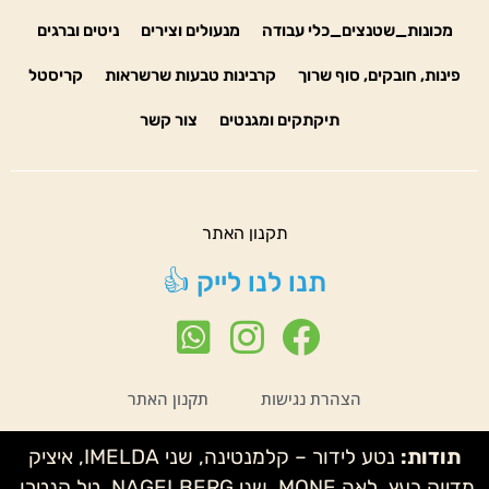
מכונות_שטנצים_כלי עבודה
מנעולים וצירים
ניטים וברגים
פינות, חובקים, סוף שרוך
קרבינות טבעות שרשראות
קריסטל
תיקתקים ומגנטים
צור קשר
תקנון האתר
תנו לנו לייק 👍
הצהרת נגישות
תקנון האתר
תודות:
נטע לידור – קלמנטינה, שני IMELDA, איציק
מדיוק בעץ, לאה MONE, שני NAGELBERG, טל קנטרו,