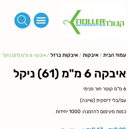
פינות, חובקים, סוף שרוך
כפתורים לציפוי, כפתורים וניטים לג'ינס
מכונות_שטנצים_כלי עבודה
אבזמים, קליפסים ומלבנים
לפי מטר- סרטים ורצועות, סקוץ', מיתרים וחוטים, גומי ורוכסנים
קרבינות טבעות שרשראות
ידיות, סוגרים, תחתיות ואביזרים לתיקים ומזוודות
עמוד הבית
איבקות
איבקות ברזל
/
/
/ איבקה 6 מ"מ (61) ניקל
איבקה 6 מ"מ (61) ניקל
6 מ"מ קוטר חור פנימי
עם/בלי דיסקית (שייבה)
כמות מינימום להזמנה: 1000 יחידות