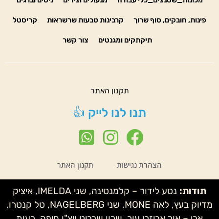
מכונות_שטנצים_כלי עבודה
מנעולים וצירים
ניטים וברגים
פינות, חובקים, סוף שרוך
קרבינות טבעות שרשראות
קריסטל
תיקתקים ומגנטים
צור קשר
תקנון האתר
תנו לנו לייק 👍
הצהרת נגישות
תקנון האתר
תודות:
נטע לידור – קלמנטינה, שני IMELDA, איציק
מדיוק בעץ, לאה MONE, שני NAGELBERG, טל קנטרו,
אבי – אור אביזרי עור, שרון שרביט ויצ"ו חיפה, רעות