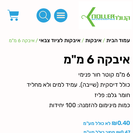
פינות, חובקים, סוף שרוך
כפתורים לציפוי, כפתורים וניטים לג'ינס
מכונות_שטנצים_כלי עבודה
אבזמים, קליפסים ומלבנים
לפי מטר- סרטים ורצועות, סקוץ', מיתרים וחוטים, גומי ורוכסנים
קרבינות טבעות שרשראות
ידיות, סוגרים, תחתיות ואביזרים לתיקים ומזוודות
עמוד הבית
איבקות
איבקות לציוד צבאי
/
/
/ איבקה 6 מ"מ
איבקה 6 מ"מ
6 מ"מ קוטר חור פנימי
כולל דיסקית (שייבה). עמיד למים ולא מחליד
חומר גלם: פליז
כמות מינימום להזמנה: 100 יחידות
₪
0.40
לא כולל מע"מ
0.47
₪
מחיר כולל מע"מ