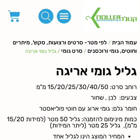
פינות, חובקים, סוף שרוך
כפתורים לציפוי, כפתורים וניטים לג'ינס
מכונות_שטנצים_כלי עבודה
אבזמים, קליפסים ומלבנים
לפי מטר- סרטים ורצועות, סקוץ', מיתרים וחוטים, גומי ורוכסנים
קרבינות טבעות שרשראות
ידיות, סוגרים, תחתיות ואביזרים לתיקים ומזוודות
עמוד הבית
לפי מטר- סרטים ורצועות, סקוץ', מיתרים
/
וחוטים, גומי ורוכסנים
סרט גומי
/
/ גליל גומי אריגה
גליל גומי אריגה
רוחב סרט: 15/20/25/30/40/50 מ"מ
צבעים: לבן , שחור
חומר גלם: גומי ארוג עם חוטי פוליאסטר
כמות מינימום להזמנה: גליל 50 מטר (למידות 15/20
מ"מ), גליל 25 מטר (ליתר המידות)
המחיר המוצג הינו לגליל אחד