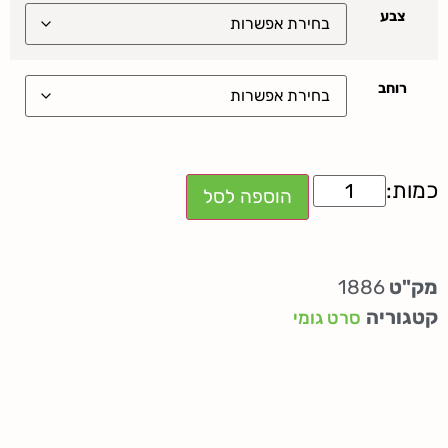
צבע
רוחב
הוספה לסל
מק"ט
1886
קטגוריה
סרט גומי