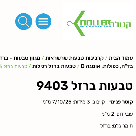
פינות, חובקים, סוף שרוך
כפתורים לציפוי, כפתורים וניטים לג'ינס
מכונות_שטנצים_כלי עבודה
אבזמים, קליפסים ומלבנים
לפי מטר- סרטים ורצועות, סקוץ', מיתרים וחוטים, גומי ורוכסנים
קרבינות טבעות שרשראות
ידיות, סוגרים, תחתיות ואביזרים לתיקים ומזוודות
עמוד הבית
קרבינות טבעות שרשראות
מגוון טבעות - ברזל
/
/
בד"ח, כפולות, אומגה D
טבעות ברזל רגילות
/
/ טבעות ברזל 9403
טבעות ברזל 9403
קוטר פנימי
– קיים ב-3 מידות: 7/10/25 מ"מ
עובי דופן 2 מ"מ
חומר גלם: ברזל