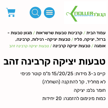
פינות, חובקים, סוף שרוך
כפתורים לציפוי, כפתורים וניטים לג'ינס
מכונות_שטנצים_כלי עבודה
אבזמים, קליפסים ומלבנים
לפי מטר- סרטים ורצועות, סקוץ', מיתרים וחוטים, גומי ורוכסנים
קרבינות טבעות שרשראות
ידיות, סוגרים, תחתיות ואביזרים לתיקים ומזוודות
עמוד הבית
קרבינות טבעות שרשראות
מגוון טבעות -
/
/
ברזל, יציקה, פליז
טבעות יציקה- רגילות, קרבינה,
/
אומגה
טבעות יציקה קרבינה
/
/ טבעות יציקה קרבינה זהב
טבעות יציקה קרבינה זהב
קיים ב-3 מידות: 15/20/25 מ"מ קוטר פנימי
לא מחליד, קל להתקנה (השחלה)
חומר גלם: יציקה
כמות מינימום להזמנה: 20 יחידות