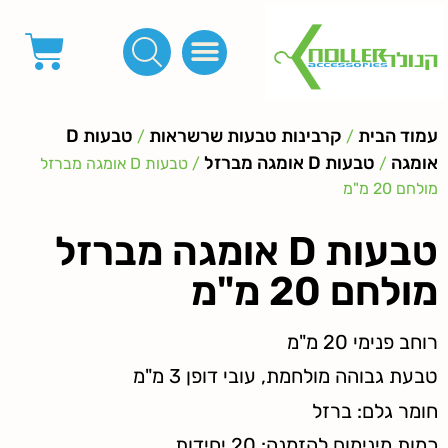
פינות, חובקים, סוף שרוך
כפתורים לציפוי, כפתורים וניטים לג'ינס
מכונות_שטנצים_כלי עבודה
אבזמים, קליפסים ומלבנים
לפי מטר- סרטים ורצועות, סקוץ', מיתרים וחוטים, גומי ורוכסנים
קרבינות טבעות שרשראות
ידיות, סוגרים, תחתיות ואביזרים לתיקים ומזוודות
עמוד הבית
קרבינות טבעות שרשראות
טבעות D
/
/
אומגה
טבעות D אומגה מברזל
/
/ טבעות D אומגה מברזל
מולחם 20 מ"מ
טבעות D אומגה מברזל
מולחם 20 מ"מ
רוחב פנימי 20 מ"מ
טבעת גבוהה מולחמת, עובי דופן 3 מ"מ
חומר גלם: ברזל
כמות מינימום להזמנה: 20 יחידות