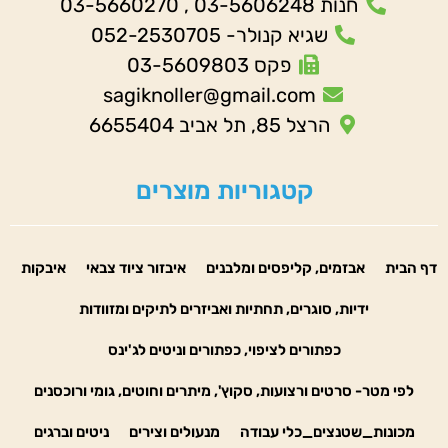
חנות 03-5606248 , 03-5660270
שגיא קנולר- 052-2530705
פקס 03-5609803
sagiknoller@gmail.com
הרצל 85, תל אביב 6655404
קטגוריות מוצרים
דף הבית
אבזמים, קליפסים ומלבנים
איבזור ציוד צבאי
איבקות
ידיות, סוגרים, תחתיות ואביזרים לתיקים ומזוודות
כפתורים לציפוי, כפתורים וניטים לג'ינס
לפי מטר- סרטים ורצועות, סקוץ', מיתרים וחוטים, גומי ורוכסנים
מכונות_שטנצים_כלי עבודה
מנעולים וצירים
ניטים וברגים