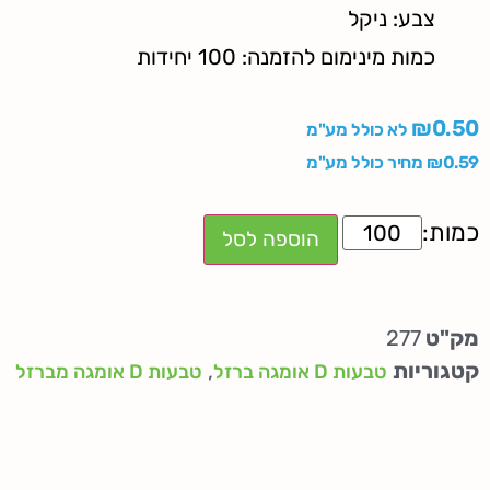
צבע: ניקל
כמות מינימום להזמנה: 100 יחידות
₪
0.50
לא כולל מע"מ
0.59
₪
מחיר כולל מע"מ
הוספה לסל
מק"ט
277
קטגוריות
,
טבעות D אומגה ברזל
טבעות D אומגה מברזל