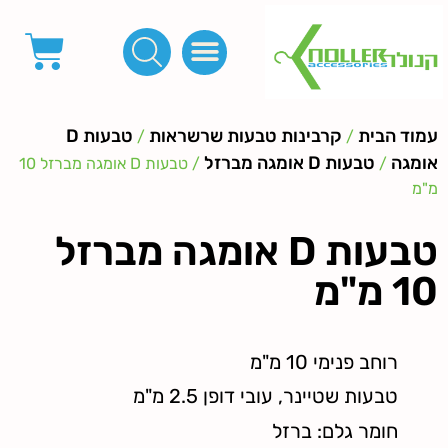
פינות, חובקים, סוף שרוך
כפתורים לציפוי, כפתורים וניטים לג'ינס
מכונות_שטנצים_כלי עבודה
אבזמים, קליפסים ומלבנים
לפי מטר- סרטים ורצועות, סקוץ', מיתרים וחוטים, גומי ורוכסנים
קרבינות טבעות שרשראות
ידיות, סוגרים, תחתיות ואביזרים לתיקים ומזוודות
עמוד הבית
קרבינות טבעות שרשראות
טבעות D
/
/
אומגה
טבעות D אומגה מברזל
/
/ טבעות D אומגה מברזל 10
מ"מ
טבעות D אומגה מברזל
10 מ"מ
רוחב פנימי 10 מ"מ
טבעות שטיינר, עובי דופן 2.5 מ"מ
חומר גלם: ברזל