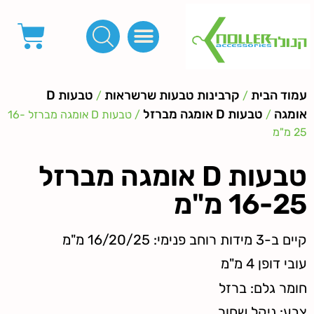
פינות, חובקים, סוף שרוך
כפתורים לציפוי, כפתורים וניטים לג'ינס
מכונות_שטנצים_כלי עבודה
אבזמים, קליפסים ומלבנים
לפי מטר- סרטים ורצועות, סקוץ', מיתרים וחוטים, גומי ורוכסנים
קרבינות טבעות שרשראות
ידיות, סוגרים, תחתיות ואביזרים לתיקים ומזוודות
עמוד הבית
קרבינות טבעות שרשראות
טבעות D
/
/
אומגה
טבעות D אומגה מברזל
/
/ טבעות D אומגה מברזל 16-
25 מ"מ
טבעות D אומגה מברזל
16-25 מ"מ
קיים ב-3 מידות רוחב פנימי: 16/20/25 מ"מ
עובי דופן 4 מ"מ
חומר גלם: ברזל
צבע: ניקל שחור