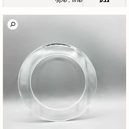
צבע
שחור, שקוף