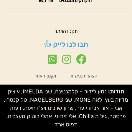
תיקתקים ומגנטים
צור קשר
תקנון האתר
תנו לנו לייק 👍
הצהרת נגישות
תקנון האתר
תודות:
נטע לידור – קלמנטינה, שני IMELDA, איציק
מדיוק בעץ, לאה MONE, שני NAGELBERG, טל קנטרו,
אבי – אור אביזרי עור, שרון שרביט ויצ"ו חיפה, רעות
פרסטר, גיל מ Chilla, אלי זיתוני, אמלי בוטיק מעצבים,
דפוס ארד