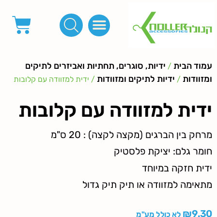
פינות, חובקים, סוף שרוך
כפתורים לציפוי, כפתורים וניטים לג'ינס
מכונות_שטנצים_כלי עבודה
אבזמים, קליפסים ומלבנים
לפי מטר- סרטים ורצועות, סקוץ', מיתרים וחוטים, גומי ורוכסנים
קרבינות טבעות שרשראות
ידיות, סוגרים, תחתיות ואביזרים לתיקים ומזוודות
עמוד הבית
ידיות, סוגרים, תחתיות ואביזרים לתיקים
/
ומזוודות
ידיות לתיקים ומזוודות
/
/ ידית למזוודה עם קלובות
ידית למזוודה עם קלובות
מרחק בין הברגים (מקצה לקצה) : 20 ס"מ
חומר גלם: יציקת פלסטיק
ידית חזקה במיוחד
מתאימה למזוודה או תיק תיק גדול
₪
9.30
לא כולל מע"מ