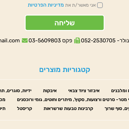
מדיניות הפרטיות
אני מאשר/ת את
שליחה
052-253070
פקס 03-5609803
mail.com
קטגוריות מוצרים
 ומלבנים
איבזור ציוד צבאי
איבקות
ידיות, סוגרים, ת
 מטר- סרטים ורצועות, סקוץ', מיתרים וחוטים, גומי ורוכסנים
מכו
ים, סוף שרוך
קרבינות טבעות שרשראות
קריסטל
תיק