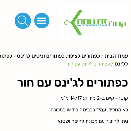
פינות, חובקים, סוף שרוך
כפתורים לציפוי, כפתורים וניטים לג'ינס
מכונות_שטנצים_כלי עבודה
אבזמים, קליפסים ומלבנים
לפי מטר- סרטים ורצועות, סקוץ', מיתרים וחוטים, גומי ורוכסנים
קרבינות טבעות שרשראות
ידיות, סוגרים, תחתיות ואביזרים לתיקים ומזוודות
עמוד הבית
כפתורים לציפוי, כפתורים וניטים לג'ינס
כפתורי
/
/
לג'ינס
/ כפתורים לג'ינס עם חור
כפתורים לג'ינס עם חור
קוטר- קיים ב-2 מידות: 14/17 מ"מ
לא מחליד, עמיד בכביסה ביד או במכונה
ניתן לחיבור עם מכונת לחיצה ושטנץ