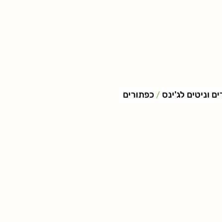
ם וניטים לג'ינס
כפתורים
/