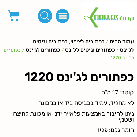
פינות, חובקים, סוף שרוך
כפתורים לציפוי, כפתורים וניטים לג'ינס
מכונות_שטנצים_כלי עבודה
אבזמים, קליפסים ומלבנים
לפי מטר- סרטים ורצועות, סקוץ', מיתרים וחוטים, גומי ורוכסנים
קרבינות טבעות שרשראות
ידיות, סוגרים, תחתיות ואביזרים לתיקים ומזוודות
עמוד הבית
כפתורים לציפוי, כפתורים וניטים
/
לג'ינס
כפתורים וניטים לג'ינס
כפתורים לג'ינס
/
/
/ כפתורים
לג'ינס 1220
כפתורים לג'ינס 1220
קוטר: 17 מ"מ
לא מחליד, עמיד בכביסה ביד או במכונה
ניתן לחיבור באמצעות פלאייר ידני או מכונת לחיצה
ושטנץ
חומר גלם: פליז