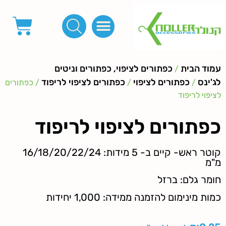
פינות, חובקים, סוף שרוך
כפתורים לציפוי, כפתורים וניטים לג'ינס
מכונות_שטנצים_כלי עבודה
אבזמים, קליפסים ומלבנים
לפי מטר- סרטים ורצועות, סקוץ', מיתרים וחוטים, גומי ורוכסנים
קרבינות טבעות שרשראות
ידיות, סוגרים, תחתיות ואביזרים לתיקים ומזוודות
עמוד הבית
כפתורים לציפוי, כפתורים וניטים
/
לג'ינס
כפתורים לציפוי
כפתורים לציפוי לריפוד
/
/
/ כפתורים
לציפוי לריפוד
כפתורים לציפוי לריפוד
קוטר ראש- קיים ב- 5 מידות: 16/18/20/22/24
מ"מ
חומר גלם: ברזל
כמות מינימום להזמנה ממידה: 1,000 יחידות