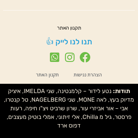
תקנון האתר
תנו לנו לייק 👍
הצהרת נגישות
תקנון האתר
תודות:
נטע לידור – קלמנטינה, שני IMELDA, איציק
מדיוק בעץ, לאה MONE, שני NAGELBERG, טל קנטרו,
אבי – אור אביזרי עור, שרון שרביט ויצ"ו חיפה, רעות
פרסטר, גיל מ Chilla, אלי זיתוני, אמלי בוטיק מעצבים,
דפוס ארד