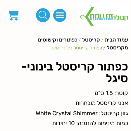
פינות, חובקים, סוף שרוך
כפתורים לציפוי, כפתורים וניטים לג'ינס
מכונות_שטנצים_כלי עבודה
אבזמים, קליפסים ומלבנים
לפי מטר- סרטים ורצועות, סקוץ', מיתרים וחוטים, גומי ורוכסנים
קרבינות טבעות שרשראות
ידיות, סוגרים, תחתיות ואביזרים לתיקים ומזוודות
עמוד הבית
קריסטל
כפתורים וקישוטים
/
/
מקריסטל
/ כפתור קריסטל בינוני- סיגל
כפתור קריסטל בינוני-
סיגל
קוטר: 1.5 ס"מ
אבני קריסטל מובחרות
גוון קריסטל: White Crystal Shimmer
כמות מינימום להזמנה: 10 יחידות