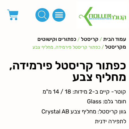
פינות, חובקים, סוף שרוך
כפתורים לציפוי, כפתורים וניטים לג'ינס
מכונות_שטנצים_כלי עבודה
אבזמים, קליפסים ומלבנים
לפי מטר- סרטים ורצועות, סקוץ', מיתרים וחוטים, גומי ורוכסנים
קרבינות טבעות שרשראות
ידיות, סוגרים, תחתיות ואביזרים לתיקים ומזוודות
עמוד הבית
קריסטל
כפתורים וקישוטים
/
/
מקריסטל
/ כפתור קריסטל פירמידה, מחליף צבע
כפתור קריסטל פירמידה,
מחליף צבע
קוטר- קיים ב-2 מידות: 18 / 14 מ"מ
חומר גלם:
Glass
גוון קריסטל: מחליף צבע Crystal AB
לתפירה ידנית