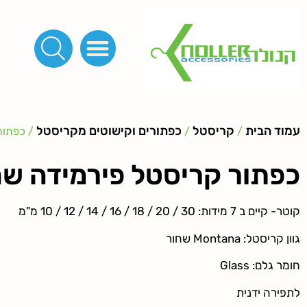
פינות, חובקים, סוף שרוך
כפתורים לציפוי, כפתורים וניטים לג'ינס
מכונות_שטנצים_כלי עבודה
אבזמים, קליפסים ומלבנים
לפי מטר- סרטים ורצועות, סקוץ', מיתרים וחוטים, גומי ורוכסנים
קרבינות טבעות שרשראות
ידיות, סוגרים, תחתיות ואביזרים לתיקים ומזוודות
עמוד הבית
קריסטל
כפתורים וקישוטים מקריסטל
/
/
/ כפתור
כפתור קריסטל פירמידה שח
קוטר- קיים ב 7 מידות: 30 / 20 / 18 / 16 / 14 / 12 / 10 מ"מ
גוון קריסטל: Montana שחור
חומר גלם:
Glass
לתפירה ידנית