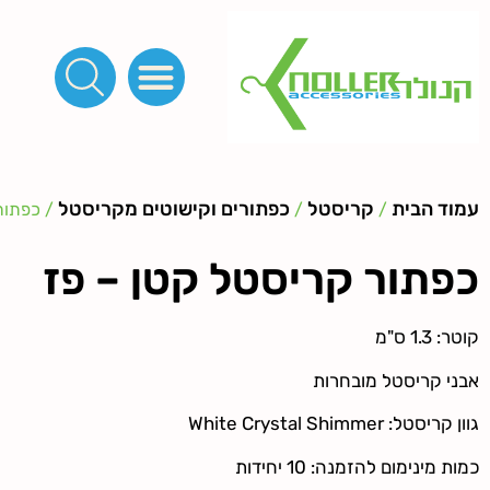
פינות, חובקים, סוף שרוך
כפתורים לציפוי, כפתורים וניטים לג'ינס
מכונות_שטנצים_כלי עבודה
אבזמים, קליפסים ומלבנים
לפי מטר- סרטים ורצועות, סקוץ', מיתרים וחוטים, גומי ורוכסנים
קרבינות טבעות שרשראות
ידיות, סוגרים, תחתיות ואביזרים לתיקים ומזוודות
עמוד הבית
קריסטל
כפתורים וקישוטים מקריסטל
/
/
/ כפתור 
כפתור קריסטל קטן – פז
קוטר: 1.3 ס"מ
אבני קריסטל מובחרות
גוון קריסטל: White Crystal Shimmer
כמות מינימום להזמנה: 10 יחידות