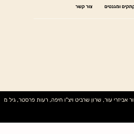
תקים ומגנטים
צור קשר
ק מדיוק בעץ, לאה MONE, שני NAGELBERG, טל קנטרו, אבי – אור אביזרי עור, שרון שרביט ויצ"ו חיפה, רעות פרסטר, גיל מ