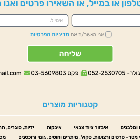
פון או במייל, או השאירו פרטים ואנו
מדיניות הפרטיות
אני מאשר/ת את
שליחה
052-253070
פקס 03-5609803
mail.com
קטגוריות מוצרים
 ומלבנים
איבזור ציוד צבאי
איבקות
ידיות, סוגרים, ת
 מטר- סרטים ורצועות, סקוץ', מיתרים וחוטים, גומי ורוכסנים
מכו