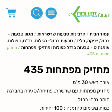
פינות, חובקים, סוף שרוך
כפתורים לציפוי, כפתורים וניטים לג'ינס
מכונות_שטנצים_כלי עבודה
אבזמים, קליפסים ומלבנים
לפי מטר- סרטים ורצועות, סקוץ', מיתרים וחוטים, גומי ורוכסנים
קרבינות טבעות שרשראות
ידיות, סוגרים, תחתיות ואביזרים לתיקים ומזוודות
עמוד הבית
קרבינות טבעות שרשראות
מגוון טבעות -
/
/
ברזל, יציקה, פליז
טבעות ברזל- רגילות, בד"ח, כפולות,
/
אומגה D
טבעות ברזל כפולות ומחזיקי מפתחות
/
/ מחזיק
מפתחות 435
מחזיק מפתחות 435
אורך ראש 30 מ"מ
מחזיק מפתחות עם שרשרת, פתיחה/סגירה בהברגה
חומר גלם: ברזל
כמות מינימום להזמנה : 100 יחידות