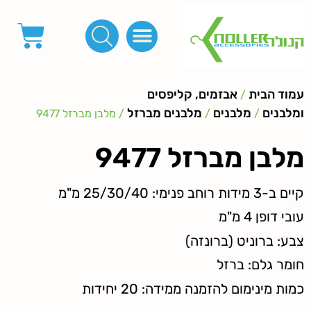
פינות, חובקים, סוף שרוך
כפתורים לציפוי, כפתורים וניטים לג'ינס
מכונות_שטנצים_כלי עבודה
אבזמים, קליפסים ומלבנים
לפי מטר- סרטים ורצועות, סקוץ', מיתרים וחוטים, גומי ורוכסנים
קרבינות טבעות שרשראות
ידיות, סוגרים, תחתיות ואביזרים לתיקים ומזוודות
עמוד הבית
אבזמים, קליפסים
/
ומלבנים
מלבנים
מלבנים מברזל
/
/
/ מלבן מברזל 9477
מלבן מברזל 9477
קיים ב-3 מידות רוחב פנימי: 25/30/40 מ"מ
עובי דופן 4 מ"מ
צבע: ברוניט (ברונזה)
חומר גלם: ברזל
כמות מינימום להזמנה ממידה: 20 יחידות