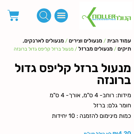
פינות, חובקים, סוף שרוך
כפתורים לציפוי, כפתורים וניטים לג'ינס
מכונות_שטנצים_כלי עבודה
אבזמים, קליפסים ומלבנים
לפי מטר- סרטים ורצועות, סקוץ', מיתרים וחוטים, גומי ורוכסנים
קרבינות טבעות שרשראות
ידיות, סוגרים, תחתיות ואביזרים לתיקים ומזוודות
עמוד הבית
מנעולים וצירים
מנעולים לארנקים,
/
/
תיקים
מנעולים מברזל
/
/ מנעול ברזל קליפס גדול ברונזה
מנעול ברזל קליפס גדול
ברונזה
מידות: רוחב- 4 ס"מ, אורך- 4 ס"מ
חומר גלם: ברזל
כמות מינימום להזמנה : 10 יחידות
₪
4.20
לא כולל מע"מ