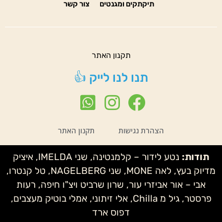
תיקתקים ומגנטים
צור קשר
תקנון האתר
תנו לנו לייק 👍
הצהרת נגישות
תקנון האתר
תודות:
נטע לידור – קלמנטינה, שני IMELDA, איציק
מדיוק בעץ, לאה MONE, שני NAGELBERG, טל קנטרו,
אבי – אור אביזרי עור, שרון שרביט ויצ"ו חיפה, רעות
פרסטר, גיל מ Chilla, אלי זיתוני, אמלי בוטיק מעצבים,
דפוס ארד