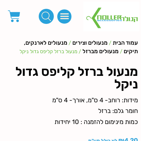
פינות, חובקים, סוף שרוך
כפתורים לציפוי, כפתורים וניטים לג'ינס
מכונות_שטנצים_כלי עבודה
אבזמים, קליפסים ומלבנים
לפי מטר- סרטים ורצועות, סקוץ', מיתרים וחוטים, גומי ורוכסנים
קרבינות טבעות שרשראות
ידיות, סוגרים, תחתיות ואביזרים לתיקים ומזוודות
עמוד הבית
מנעולים וצירים
מנעולים לארנקים,
/
/
תיקים
מנעולים מברזל
/
/ מנעול ברזל קליפס גדול ניקל
מנעול ברזל קליפס גדול
ניקל
מידות: רוחב- 4 ס"מ, אורך- 4 ס"מ
חומר גלם: ברזל
כמות מינימום להזמנה : 10 יחידות
₪
4.20
לא כולל מע"מ