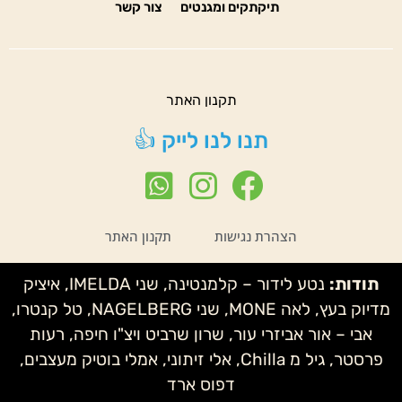
תיקתקים ומגנטים
צור קשר
תקנון האתר
תנו לנו לייק 👍
הצהרת נגישות
תקנון האתר
תודות:
נטע לידור – קלמנטינה, שני IMELDA, איציק
מדיוק בעץ, לאה MONE, שני NAGELBERG, טל קנטרו,
אבי – אור אביזרי עור, שרון שרביט ויצ"ו חיפה, רעות
פרסטר, גיל מ Chilla, אלי זיתוני, אמלי בוטיק מעצבים,
דפוס ארד